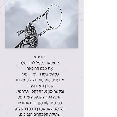
אוריגמי
אִי־אֶפְשָׁר לְקַפֵּל לְתוֹךְ מִלָּה
אֶת מַבַּט הָרוֹפְאָה
כְּשֶׁהִיא בִּשְּׂרָה: "אֵין דֹּפֶק",
אֶת יָדֶיהָ הַמְּרַחֲמוֹת שֶׁל הַמְּיַלֶּדֶת
שֶׁחִבְּרָה אֶת הָעֵרוּי
וּבִקְּשָׁה מִמֶּנִּי: "תִּדְחֲפִי, תִּדְחֲפִי",
הַזֵּעָה הַקָּרָה שֶׁנָּטְפָה עַל גּוּפִי,
בְּכִי תִּינוֹקוֹת מֵחֲדָרִים סְמוּכִים
וְהַדְּמָמָה שֶׁהִשְׂתָּרְרָה בַּחֶדֶר שֶׁלָּנוּ,
שְׁתִיקַת הַמְּבַקְּרִים הַנְּבוֹכִים,