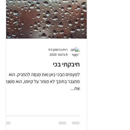
רוית גרוסמן דוד
9 בדצמ׳ 2020
חיבקתי בכי
לִפְעָמִים הַבֶּכִי כָּאן וְאַתְּ מְנַסָּה לְהַחְנִיק. הוּא
מִתְגַּבֵּר בְּתוֹכֵךְ לֹא מְוַתֵּר עַל קִיּוּמוֹ, הוּא מְשַׁנֶּה
אֶת...