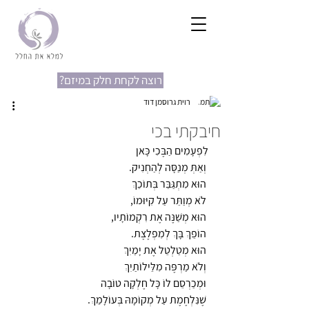
?רוצה לקחת חלק במיזם
רוית גרוסמן דוד
חיבקתי בכי
לִפְעָמִים הַבֶּכִי כָּאן
 וְאַתְּ מְנַסָּה לְהַחְנִיק.
 הוּא מִתְגַּבֵּר בְּתוֹכֵךְ
 לֹא מְוַתֵּר עַל קִיּוּמוֹ,
 הוּא מְשַׁנֶּה אֶת רִקְמוֹתָיו,
 הוֹפֵךְ בָּךְ לְמִפְלֶצֶת.
 הוּא מְטַלְטֵל אֶת יָמַיִךְ
 וְלֹא מַרְפֶּה מִלֵּילוֹתַיִךְ
 וּמְכַרְסֵם לוֹ כָּל חֶלְקָה טוֹבָה
 שֶׁנִּלְחֶמֶת עַל מְקוֹמָהּ בְּעוֹלָמֵךְ.