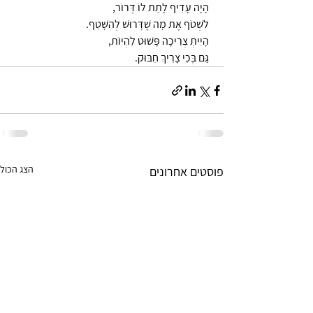
 הָיָה עָדִיף לָתֵת לוֹ דְּרוֹר,
 לִשְׁטֹף אֶת מָה שֶׁדָּרוּשׁ לְהִשָּׁטֵף.
 הָיִיתְ צְרִיכָה פָּשׁוּט לִהְיוֹת,
 גַּם בְּכִי צָרִיךְ חִבּוּק.
הצג הכול
פוסטים אחרונים