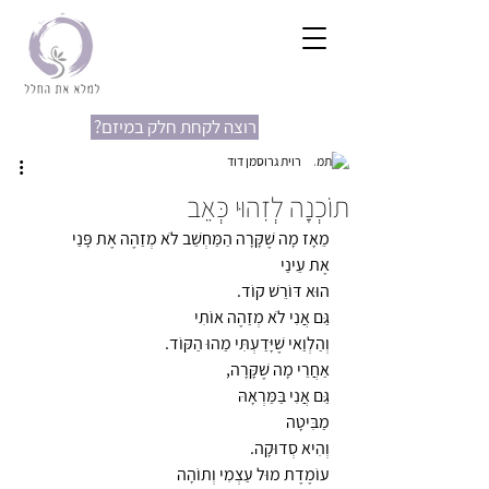
?רוצה לקחת חלק במיזם
רוית גרוסמן דוד
תוֹכְנָה לְזִהוּי כְּאֵב
מֵאָז מָה שֶׁקָּרָה הַמַּחְשֵׁב לֹא מְזַהֶה אֶת פָּנַי 
אֶת עֵינַי 
הוּא דּוֹרֵשׁ קוֹד. 
גַּם אֲנִי לֹא מְזַהֶה אוֹתִי 
וְהַלְוַאי שֶׁיָּדַעְתִּי מַהוּ הַקּוֹד. 
אַחֲרֵי מָה שֶׁקָּרָה, 
גַּם אֲנִי בַּמַּרְאָהּ 
מַבִּיטָה 
וְהִיא סְדוּקָה. 
עוֹמֶדֶת מוּל עַצְמִי וְתוֹהָה 