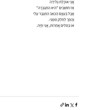
אֲנִי אוֹכֶלֶת גְּלִידָה 
אָז חוֹשְׁבִים "הִיא הִתְגַּבְּרָה" 
אֲבָל בְּעֶצֶם הַכְּאֵב הִתְגַּבֵּר עָלַי 
וְהָפַךְ לְחֵלֶק מִמֶּנִּי. 
אוֹ בְּמִלִּים אֲחֵרוֹת, אֲנִי חָיָה.