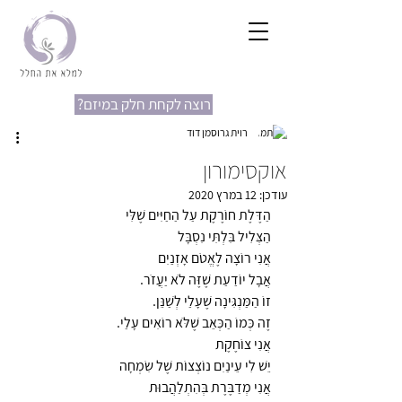
?רוצה לקחת חלק במיזם
רוית גרוסמן דוד
אוקסימורון
עודכן:
12 במרץ 2020
הַדֶּלֶת חוֹרֶקֶת עַל הַחַיִּים שֶׁלִּי 
הַצְּלִיל בִּלְתִּי נִסְבָּל 
אֲנִי רוֹצָה לֶאֱטֹם אָזְנַיִם 
אֲבָל יוֹדַעַת שֶׁזֶּה לֹא יַעֲזֹר. 
זוֹ הַמַּנְגִּינָה שֶׁעָלַי לְשַׁנֵּן. 
זֶה כְּמוֹ הַכְּאֵב שֶׁלֹּא רוֹאִים עָלַי. 
אֲנִי צוֹחֶקֶת 
יֵשׁ לִי עֵינַיִם נוֹצְצוֹת שֶׁל שִׂמְחָה 
אֲנִי מְדַבֶּרֶת בְּהִתְלַהֲבוּת 